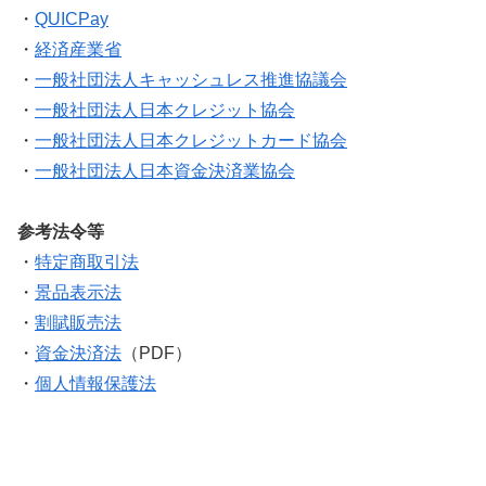
・
QUICPay
・
経済産業省
・
一般社団法人キャッシュレス推進協議会
・
一般社団法人日本クレジット協会
・
一般社団法人日本クレジットカード協会
・
一般社団法人日本資金決済業協会
参考法令等
・
特定商取引法
・
景品表示法
・
割賦販売法
・
資金決済法
（PDF）
・
個人情報保護法