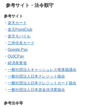
参考サイト・法令順守
参考サイト
・
楽天カード
・
楽天PointClub
・
楽天モバイル
・
三井住友カード
・
Google Pay
・
QUICPay
・
経済産業省
・
一般社団法人キャッシュレス推進協議会
・
一般社団法人日本クレジット協会
・
一般社団法人日本クレジットカード協会
・
一般社団法人日本資金決済業協会
参考法令等