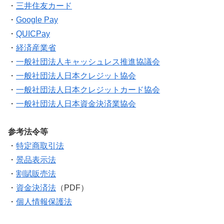
・
三井住友カード
・
Google Pay
・
QUICPay
・
経済産業省
・
一般社団法人キャッシュレス推進協議会
・
一般社団法人日本クレジット協会
・
一般社団法人日本クレジットカード協会
・
一般社団法人日本資金決済業協会
参考法令等
・
特定商取引法
・
景品表示法
・
割賦販売法
・
資金決済法
（PDF）
・
個人情報保護法