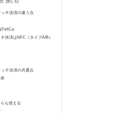
次
ドタッチ決済の違う点
FeliCa
チ決済はNFC（タイプA/B）
ドタッチ決済の共通点
元率
ちらも使える
望