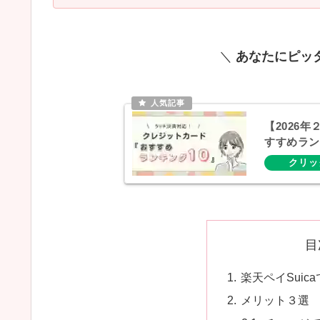
＼
あなたにピッ
【2026
すすめラン
目
楽天ペイSuic
メリット３選