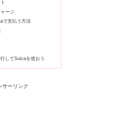
ント
チャージ
caで支払う方法
機
行してSuicaを使おう
ンサーリンク