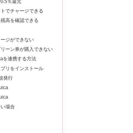
0.5％還元
ントでチャージできる
・残高を確認できる
選
ャージができない
グリーン券が購入できない
caを連携する方法
アプリをインストール
新規発行
ica
ica
ない場合
ド