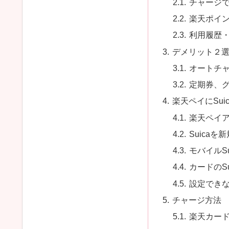
チャージで
楽天ポイ
利用履歴
デメリット２
オートチ
定期券、
楽天ペイにSui
楽天ペイ
Suicaを
モバイルSu
カードのSu
設定でき
チャージ方法
楽天カー